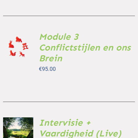
Module 3
TOEVOEGEN
AAN
Conflictstijlen en ons
WINKELWAGEN
Brein
/
DETAILS
€
95.00
Intervisie +
TOEVOEGEN
AAN
Vaardigheid (Live)
WINKELWAGEN