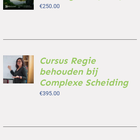
/
€
250.00
DETAILS
Cursus Regie
TOEVOEGEN
AAN
behouden bij
WINKELWAGEN
/
Complexe Scheiding
DETAILS
€
395.00