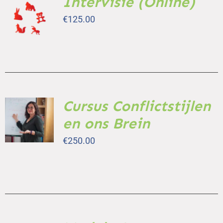
Intervisie (Online)
AAN
€
125.00
WINKELWAGEN
/
DETAILS
Cursus Conflictstijlen
TOEVOEGEN
AAN
en ons Brein
WINKELWAGEN
/
€
250.00
DETAILS