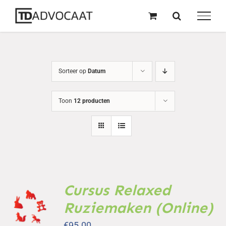
naar
inhoud
Sorteer op
Datum
Toon
12 producten
Cursus Relaxed
TOEVOEGEN
AAN
Ruziemaken (Online)
WINKELWAGEN
/
€
95.00