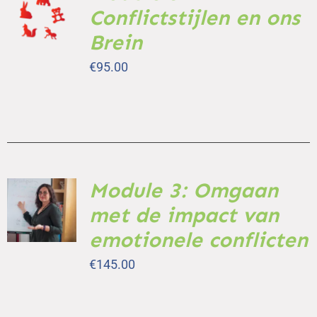
AAN
Conflictstijlen en ons
WINKELWAGEN
Brein
/
DETAILS
€
95.00
Module 3: Omgaan
TOEVOEGEN
AAN
met de impact van
WINKELWAGEN
/
emotionele conflicten
DETAILS
€
145.00