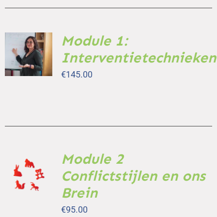
Module 1:
TOEVOEGEN
AAN
Interventietechnieken
WINKELWAGEN
/
€
145.00
DETAILS
Module 2
TOEVOEGEN
AAN
Conflictstijlen en ons
WINKELWAGEN
Brein
/
DETAILS
€
95.00