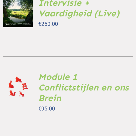
Intervisie +
TOEVOEGEN
AAN
Vaardigheid (Live)
WINKELWAGEN
/
€
250.00
DETAILS
Module 1
TOEVOEGEN
AAN
Conflictstijlen en ons
WINKELWAGEN
Brein
/
DETAILS
€
95.00