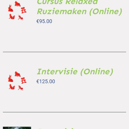
Cursus Relaxed
AAN
Ruziemaken (Online)
WINKELWAGEN
/
€
95.00
DETAILS
Intervisie (Online)
TOEVOEGEN
AAN
€
125.00
WINKELWAGEN
/
DETAILS