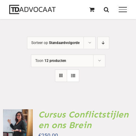
naar
inhoud
Sorteer op
Standaardvolgorde
Toon
12 producten
Cursus Conflictstijlen
TOEVOEGEN
AAN
en ons Brein
WINKELWAGEN
/
€
250.00