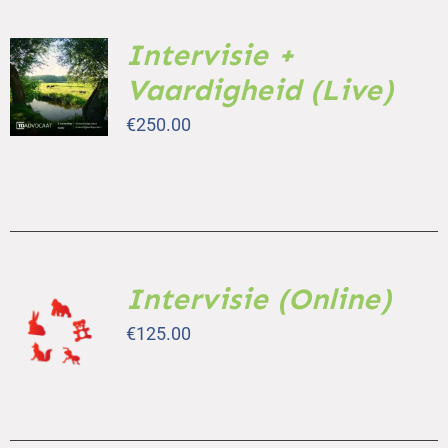
Intervisie +
TOEVOEGEN
AAN
Vaardigheid (Live)
WINKELWAGEN
/
€
250.00
DETAILS
Intervisie (Online)
TOEVOEGEN
AAN
€
125.00
WINKELWAGEN
/
DETAILS