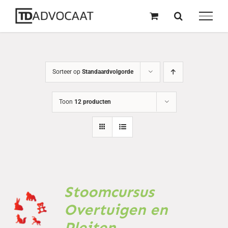
naar
inhoud
Sorteer op
Standaardvolgorde
Toon
12 producten
Stoomcursus
TOEVOEGEN
AAN
Overtuigen en
WINKELWAGEN
Pleiten
/