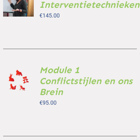
Interventietechnieken
WINKELWAGEN
/
€
145.00
DETAILS
Module 1
TOEVOEGEN
AAN
Conflictstijlen en ons
WINKELWAGEN
Brein
/
DETAILS
€
95.00