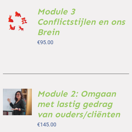
Module 3
TOEVOEGEN
AAN
Conflictstijlen en ons
WINKELWAGEN
Brein
/
DETAILS
€
95.00
Module 2: Omgaan
TOEVOEGEN
AAN
met lastig gedrag
WINKELWAGEN
/
van ouders/cliënten
DETAILS
€
145.00