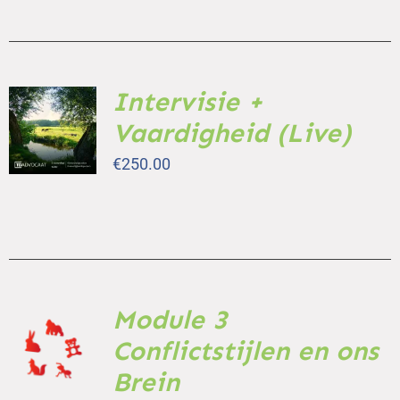
Intervisie +
TOEVOEGEN
AAN
Vaardigheid (Live)
WINKELWAGEN
/
€
250.00
DETAILS
Module 3
TOEVOEGEN
AAN
Conflictstijlen en ons
WINKELWAGEN
Brein
/
DETAILS