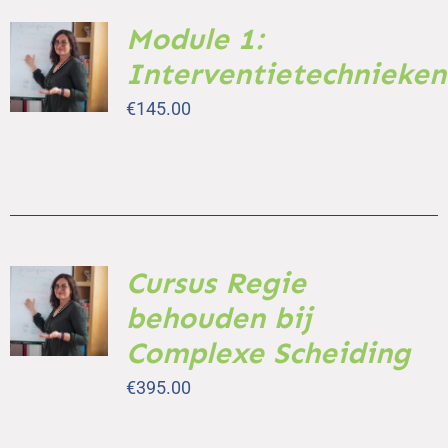
Module 1:
TOEVOEGEN
AAN
Interventietechnieken
WINKELWAGEN
/
€
145.00
DETAILS
Cursus Regie
TOEVOEGEN
AAN
behouden bij
WINKELWAGEN
/
Complexe Scheiding
DETAILS
€
395.00