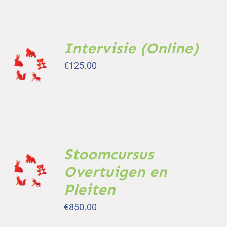
Intervisie (Online)
TOEVOEGEN
AAN
€
125.00
WINKELWAGEN
/
DETAILS
Stoomcursus
TOEVOEGEN
AAN
Overtuigen en
WINKELWAGEN
Pleiten
/
DETAILS
€
850.00