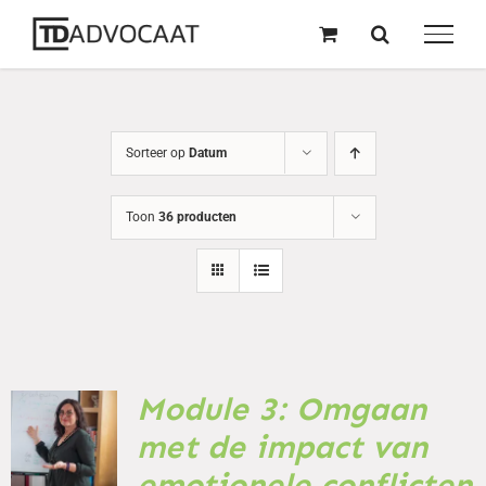
naar
inhoud
Sorteer op
Datum
Toon
36 producten
Module 3: Omgaan
TOEVOEGEN
AAN
met de impact van
WINKELWAGEN
/
emotionele conflicten