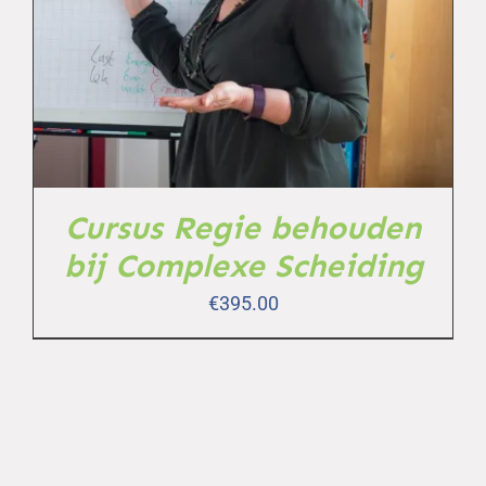
TOEVOEGEN AAN WINKELWAGEN
/
DETAILS
Cursus Regie behouden
bij Complexe Scheiding
€
395.00