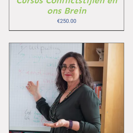
Cursus Conflictstijlen en
ons Brein
€
250.00
TOEVOEGEN AAN WINKELWAGEN
/
DETAILS