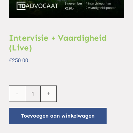
Intervisie + Vaardigheid
(Live)
€
250.00
Intervisie
+
Toevoegen aan winkelwagen
Vaardigheid
(Live)