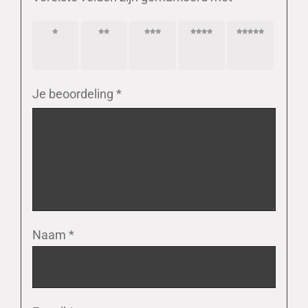
1 van
2 van
3 van
4 van
5 van
de 5
de 5
de 5
de 5
de 5
sterren
sterren
sterren
sterren
sterren
Je beoordeling
*
Naam
*