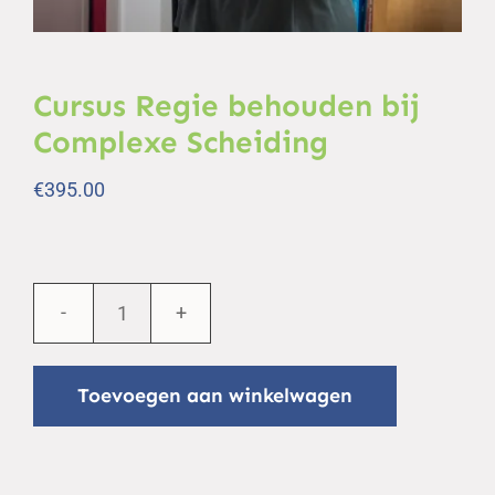
Cursus Regie behouden bij
Complexe Scheiding
€
395.00
Cursus
Regie
Toevoegen aan winkelwagen
behouden
bij
Complexe