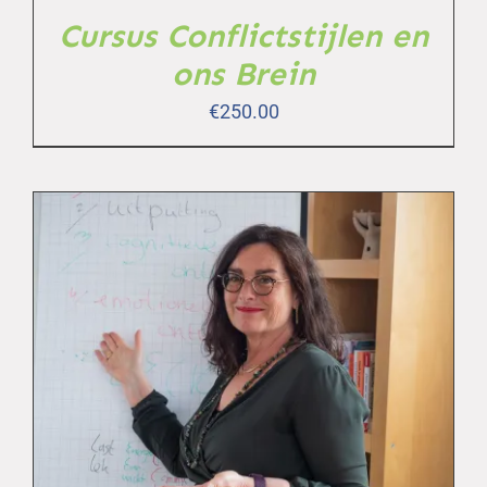
Cursus Conflictstijlen en
ons Brein
€
250.00
TOEVOEGEN AAN WINKELWAGEN
/
DETAILS